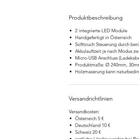
Produktbeschreibung
2 integrierte LED Module
Handgefertigt in Österreich
Softtouch Steuerung durch ber
Akkulauftzeit je nach Modus z
Micro-USB Anschluss (Ladekabe
Produktmaße: Ø 240mm, 30m
Holzmaserung kann naturbeding
Versandrichtlinien
Versandkosten:
Österreich 5 €
Deutschland 10 €
Schweiz 20 €
restliche Länder werden bei Be