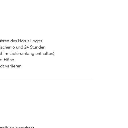
ühren des Horus Logos
wischen 6 und 24 Stunden
l im Lieferumfang enthalten)
m Höhe
t variieren
stellung berechnet